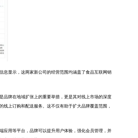
信息显示，这两家新公司的经营范围均涵盖了食品互联网销
是品牌在地域扩张上的重要举措，更是其对线上市场的深度
的线上订购和配送服务。这不仅有助于扩大品牌覆盖范围，
端应用等平台，品牌可以提升用户体验，强化会员管理，并