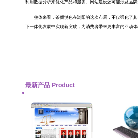
利用数据分析来优化产品和服务。网站建设还可能涉及品牌
整体来看，茶颜悦色在浏阳的这次布局，不仅强化了其
下一体化发展中实现新突破，为消费者带来更丰富的互动体
最新产品
Product