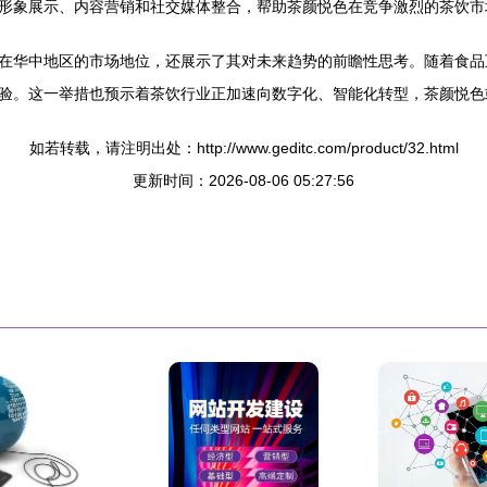
形象展示、内容营销和社交媒体整合，帮助茶颜悦色在竞争激烈的茶饮市
在华中地区的市场地位，还展示了其对未来趋势的前瞻性思考。随着食品
验。这一举措也预示着茶饮行业正加速向数字化、智能化转型，茶颜悦色
如若转载，请注明出处：http://www.geditc.com/product/32.html
更新时间：2026-08-06 05:27:56